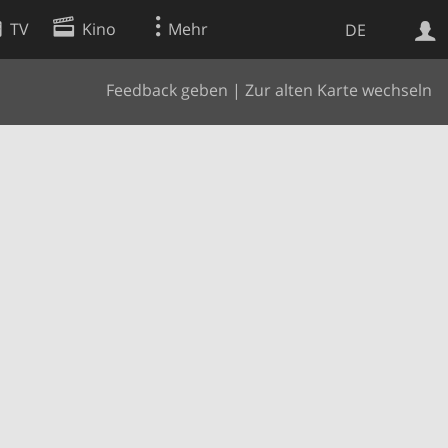
TV
Kino
Mehr
DE
Feedback geben
|
Zur alten Karte wechseln
Websuche
Apps