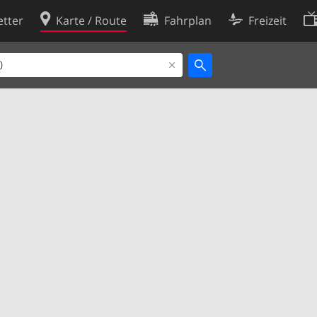
tter
Karte / Route
Fahrplan
Freizeit
Cookie-Richtlinie
ingungen
Cookie-Einstellungen
rklärung
Entwickler