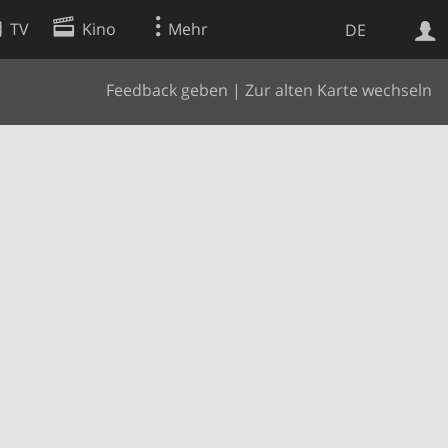
TV
Kino
Mehr
DE
Feedback geben
|
Zur alten Karte wechseln
Websuche
Apps