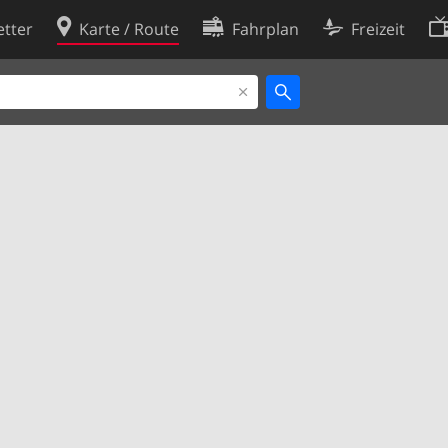
tter
Karte / Route
Fahrplan
Freizeit
Cookie-Richtlinie
ingungen
Cookie-Einstellungen
rklärung
Entwickler