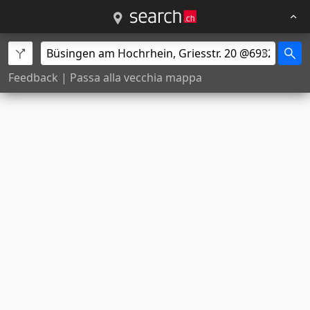
Feedback
|
Passa alla vecchia mappa