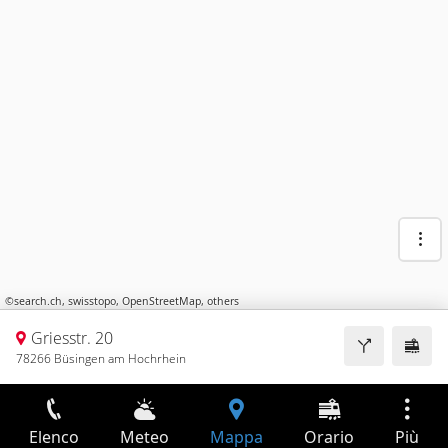
©
search.ch
,
swisstopo
,
OpenStreetMap
,
others
Griesstr. 20
78266 Büsingen am Hochrhein
Elenco
Meteo
Mappa
Orario
Più