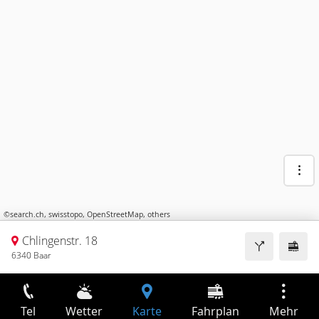
©
search.ch
,
swisstopo
,
OpenStreetMap
,
others
Chlingenstr. 18
6340 Baar
Tel
Wetter
Karte
Fahrplan
Mehr