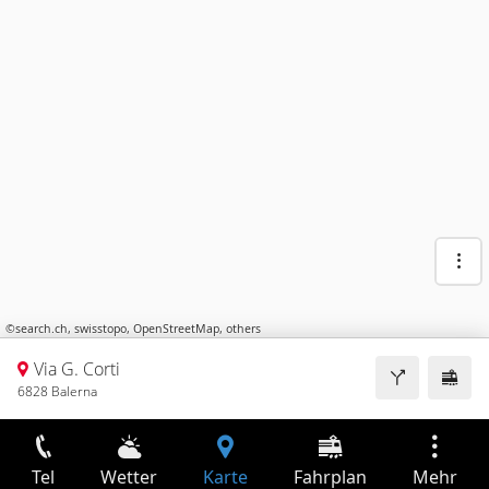
©
search.ch
,
swisstopo
,
OpenStreetMap
,
others
Via G. Corti
6828 Balerna
Tel
Wetter
Karte
Fahrplan
Mehr