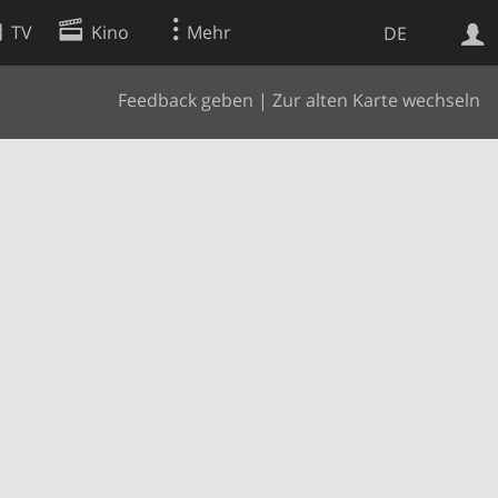
TV
Kino
Mehr
DE
Feedback geben
|
Zur alten Karte wechseln
Websuche
Apps