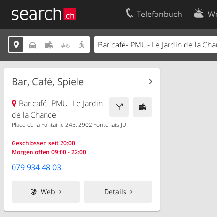
Telefonbuch
We
Ihr Eintrag
Kontakt





Kundencenter Geschäftskunden
Nutzungsbed
Impressum
Datenschutze
Bar, Café, Spiele
Bar café- PMU- Le Jardin
de la Chance
Place de la Fontaine 245, 2902 Fontenais JU
Geschlossen seit 20:00
Morgen offen 09:00 - 22:00
079 934 48 03
Web
Details