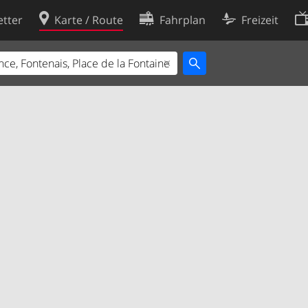
tter
Karte / Route
Fahrplan
Freizeit
Cookie-Richtlinie
ingungen
Cookie-Einstellungen
rklärung
Entwickler