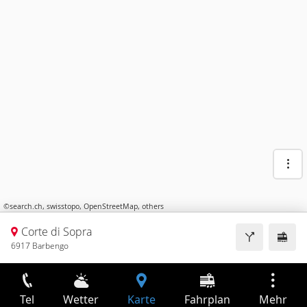
©
search.ch
,
swisstopo
,
OpenStreetMap
,
others
Corte di Sopra
6917 Barbengo
Tel
Wetter
Karte
Fahrplan
Mehr