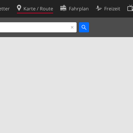
tter
Karte / Route
Fahrplan
Freizeit
Cookie-Richtlinie
ingungen
Cookie-Einstellungen
rklärung
Entwickler