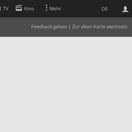
TV
Kino
Mehr
DE
Feedback geben
|
Zur alten Karte wechseln
Websuche
Apps