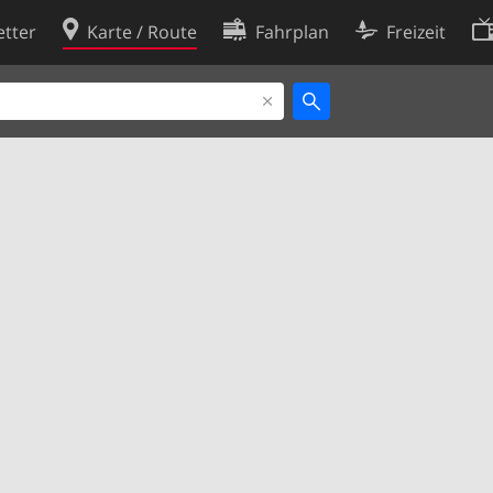
tter
Karte / Route
Fahrplan
Freizeit
Cookie-Richtlinie
ingungen
Cookie-Einstellungen
rklärung
Entwickler