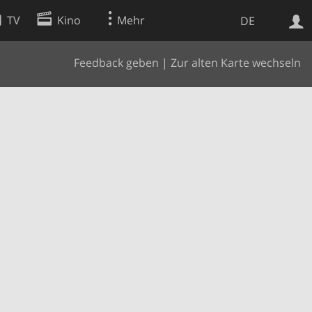
TV
Kino
Mehr
DE
Feedback geben
|
Zur alten Karte wechseln
Websuche
Apps