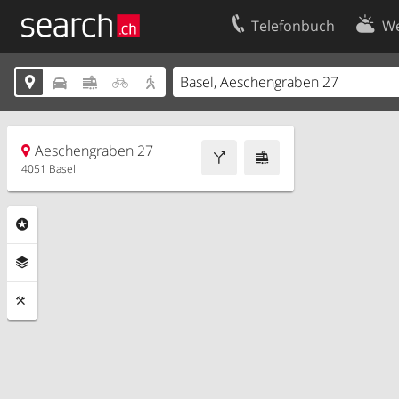
Telefonbuch
We
Ihr Eintrag
Kontakt





Kundencenter Geschäftskunden
Nutzungsbed
Impressum
Datenschutze
Aeschengraben 27
4051 Basel
Rubriken
Ebenen
Funktionen