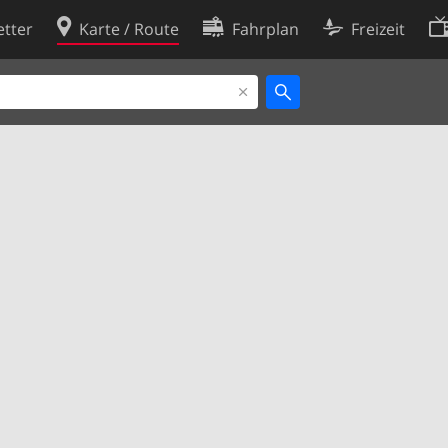
tter
Karte / Route
Fahrplan
Freizeit
Cookie-Richtlinie
ingungen
Cookie-Einstellungen
rklärung
Entwickler