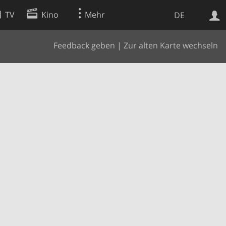
TV
Kino
Mehr
DE
Feedback geben
|
Zur alten Karte wechseln
Websuche
Apps