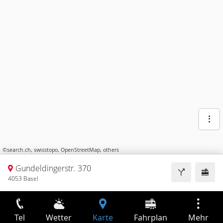
©
search.ch
,
swisstopo
,
OpenStreetMap
,
others
Gundeldingerstr. 370
4053 Basel
Tel
Wetter
Karte
Fahrplan
Mehr