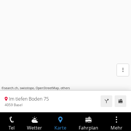
©
search.ch
,
swisstopo
,
OpenStreetMap
,
others
Im tiefen Boden 75
4059 Basel
Tel
Wetter
Karte
Fahrplan
Mehr