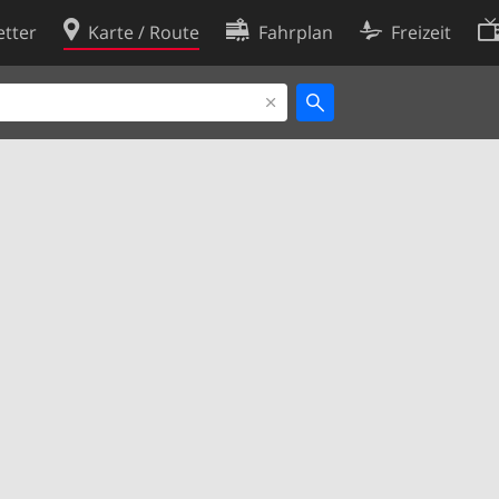
tter
Karte / Route
Fahrplan
Freizeit
Cookie-Richtlinie
ingungen
Cookie-Einstellungen
rklärung
Entwickler