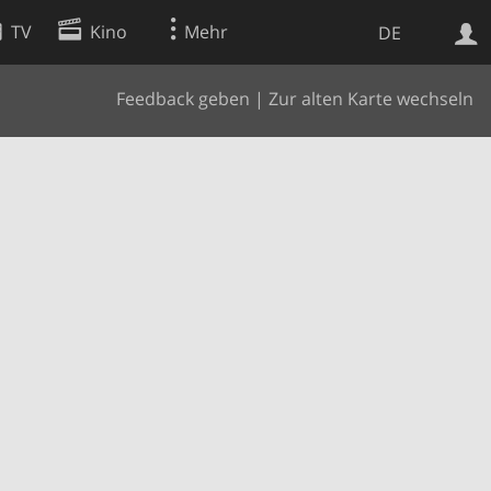
TV
Kino
Mehr
DE
Feedback geben
|
Zur alten Karte wechseln
Websuche
Apps