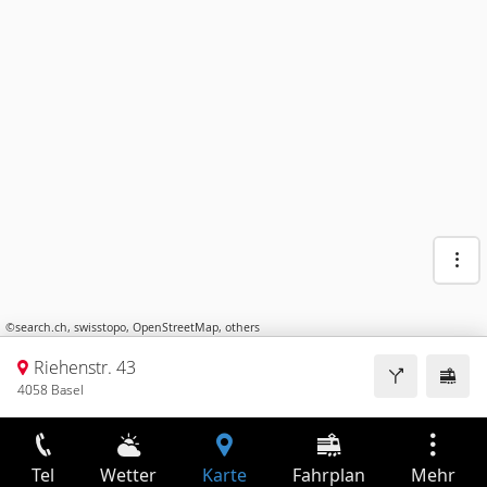
©
search.ch
,
swisstopo
,
OpenStreetMap
,
others
Riehenstr. 43
4058 Basel
Tel
Wetter
Karte
Fahrplan
Mehr