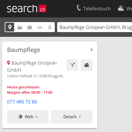
Telefonbuch
We
Ihr Eintrag
Kontakt





Kundencenter Geschäftskunden
Nutzungsbed
Impressum
Datenschutze
Baumpflege
Baumpflege Grosjean
GmbH
Untere Hofstatt 21, 5200 Brugg AG
Heute geschlossen
Morgen offen 08:00 - 17:00
077 486 72 86
Web
Details