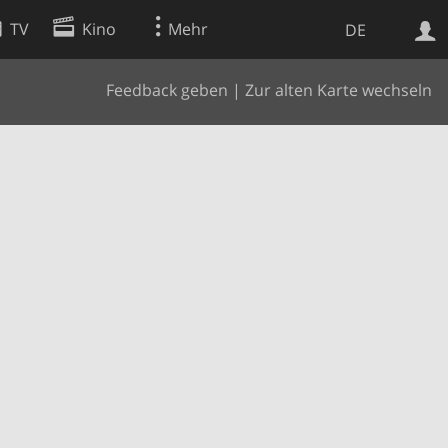
TV
Kino
Mehr
DE
Feedback geben
|
Zur alten Karte wechseln
Websuche
Apps