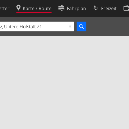
tter
Karte / Route
Fahrplan
Freizeit
Cookie-Richtlinie
ingungen
Cookie-Einstellungen
rklärung
Entwickler