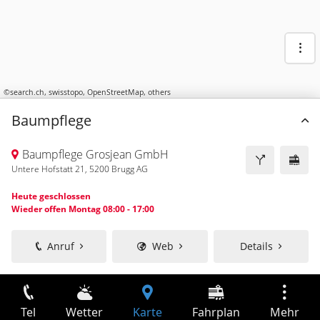
©
search.ch
,
swisstopo
,
OpenStreetMap
,
others
Baumpflege
Baumpflege Grosjean GmbH
Untere Hofstatt 21, 5200 Brugg AG
Heute geschlossen
Wieder offen Montag 08:00 - 17:00
Anruf
Web
Details
Tel
Wetter
Karte
Fahrplan
Mehr