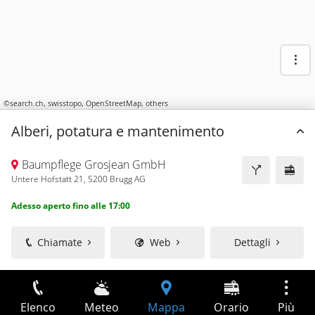
©
search.ch
,
swisstopo
,
OpenStreetMap
,
others
Alberi, potatura e mantenimento
Baumpflege Grosjean GmbH
Untere Hofstatt 21, 5200 Brugg AG
Adesso aperto fino alle 17:00
Chiamate
Web
Dettagli
Elenco
Meteo
Mappa
Orario
Più