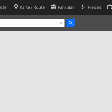
tter
Karte / Route
Fahrplan
Freizeit
Cookie-Richtlinie
ingungen
Cookie-Einstellungen
rklärung
Entwickler