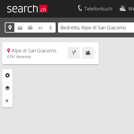
Telefonbuch
We
Ihr Eintrag
Kontakt





Kundencenter Geschäftskunden
Nutzungsbed
Impressum
Datenschutze
Alpe di San Giacomo
6781 Bedretto
Rubriken
Ebenen
Funktionen