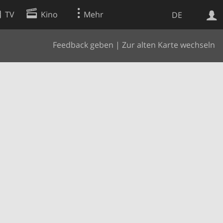
TV
Kino
Mehr
DE
Feedback geben
|
Zur alten Karte wechseln
Websuche
Apps