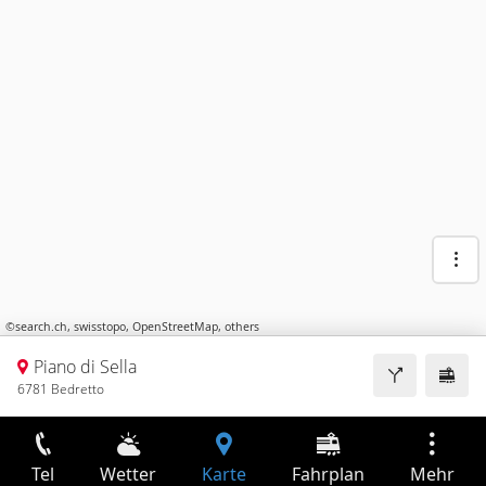
©
search.ch
,
swisstopo
,
OpenStreetMap
,
others
Piano di Sella
6781 Bedretto
Tel
Wetter
Karte
Fahrplan
Mehr