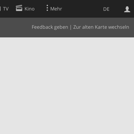
TV
Kino
Mehr
DE
Feedback geben
|
Zur alten Karte wechseln
Websuche
Apps