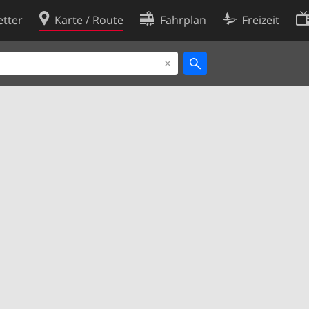
tter
Karte / Route
Fahrplan
Freizeit
Cookie-Richtlinie
ingungen
Cookie-Einstellungen
rklärung
Entwickler