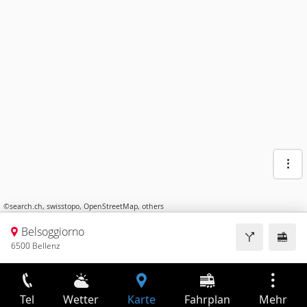
©
search.ch
,
swisstopo
,
OpenStreetMap
,
others
Belsoggiorno
6500 Bellenz
Tel
Wetter
Karte
Fahrplan
Mehr