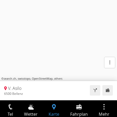
©
search.ch
,
swisstopo
,
OpenStreetMap
,
others
V. Asilo
6500 Bellenz
Tel
Wetter
Karte
Fahrplan
Mehr