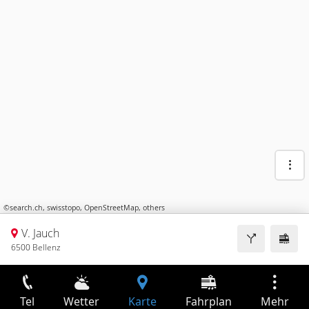
©
search.ch
,
swisstopo
,
OpenStreetMap
,
others
V. Jauch
6500 Bellenz
Tel
Wetter
Karte
Fahrplan
Mehr