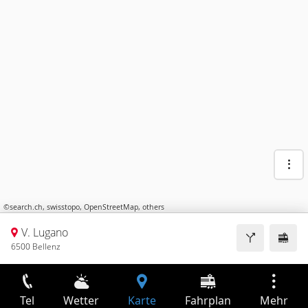
©
search.ch
,
swisstopo
,
OpenStreetMap
,
others
V. Lugano
6500 Bellenz
Tel
Wetter
Karte
Fahrplan
Mehr