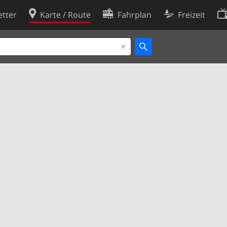
tter
Karte / Route
Fahrplan
Freizeit
Cookie-Richtlinie
ingungen
Cookie-Einstellungen
rklärung
Entwickler