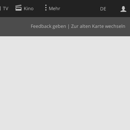
TV
Kino
Mehr
DE
Feedback geben
|
Zur alten Karte wechseln
Websuche
Apps