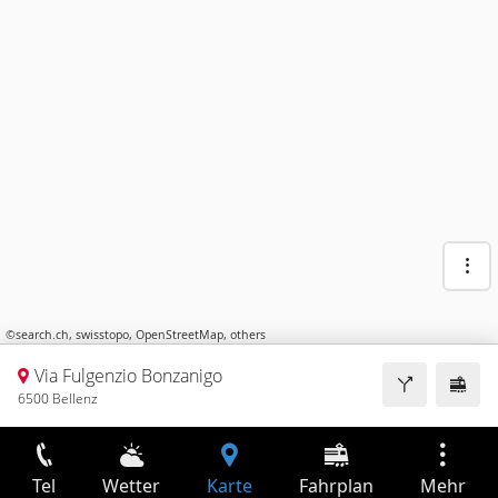
©
search.ch
,
swisstopo
,
OpenStreetMap
,
others
Via Fulgenzio Bonzanigo
6500 Bellenz
Tel
Wetter
Karte
Fahrplan
Mehr