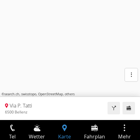
©
search.ch
,
swisstopo
,
OpenStreetMap
,
others
Via P. Tatti
6500 Bellenz
Tel
Wetter
Karte
Fahrplan
Mehr