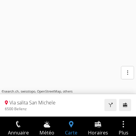
©
search.ch
,
swisstopo
,
OpenStreetMap
,
others
Via salita San Michele
6500 Bellenz
Annuaire
Météo
Carte
Horaires
Plus