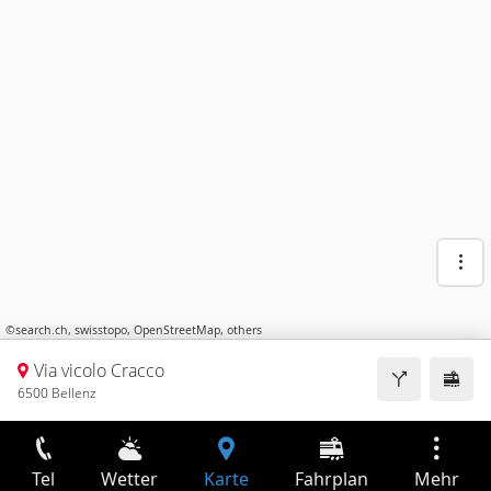
©
search.ch
,
swisstopo
,
OpenStreetMap
,
others
Via vicolo Cracco
6500 Bellenz
Tel
Wetter
Karte
Fahrplan
Mehr