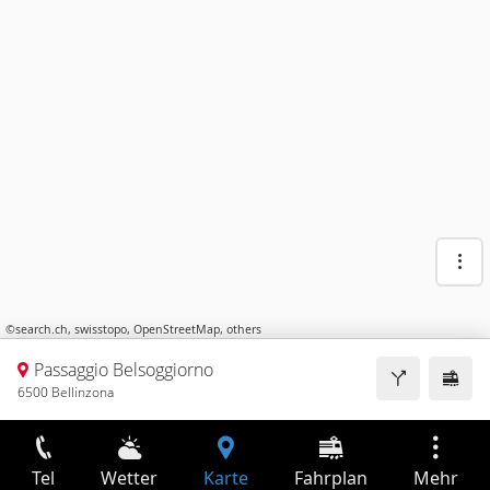
©
search.ch
,
swisstopo
,
OpenStreetMap
,
others
Passaggio Belsoggiorno
6500 Bellinzona
Tel
Wetter
Karte
Fahrplan
Mehr