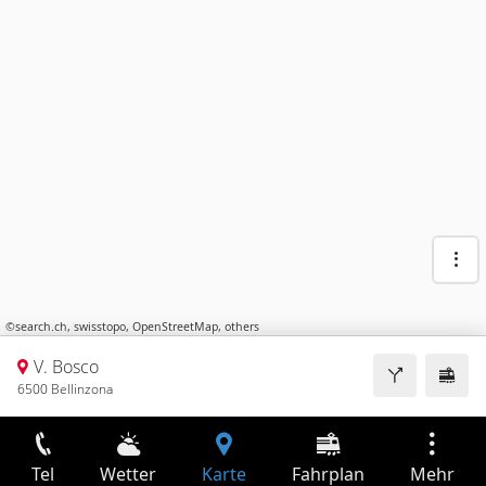
©
search.ch
,
swisstopo
,
OpenStreetMap
,
others
V. Bosco
6500 Bellinzona
Tel
Wetter
Karte
Fahrplan
Mehr