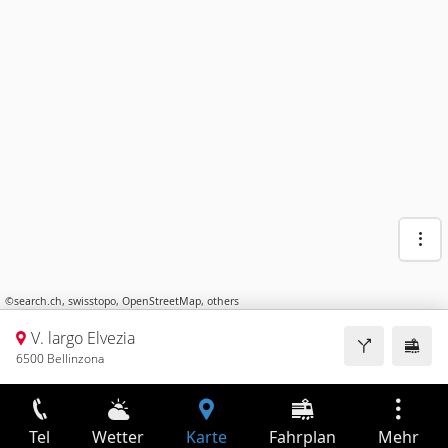
©
search.ch
,
swisstopo
,
OpenStreetMap
,
others
V. largo Elvezia
6500 Bellinzona
Tel
Wetter
Karte
Fahrplan
Mehr