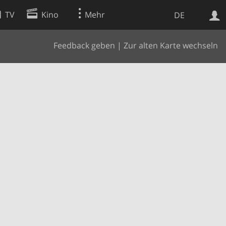
TV
Kino
Mehr
DE
Feedback geben
|
Zur alten Karte wechseln
Websuche
Apps