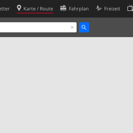
tter
Karte / Route
Fahrplan
Freizeit
Cookie-Richtlinie
ingungen
Cookie-Einstellungen
rklärung
Entwickler