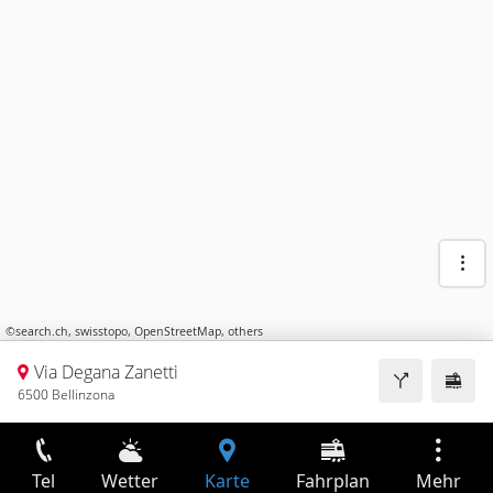
©
search.ch
,
swisstopo
,
OpenStreetMap
,
others
Via Degana Zanetti
6500 Bellinzona
Tel
Wetter
Karte
Fahrplan
Mehr