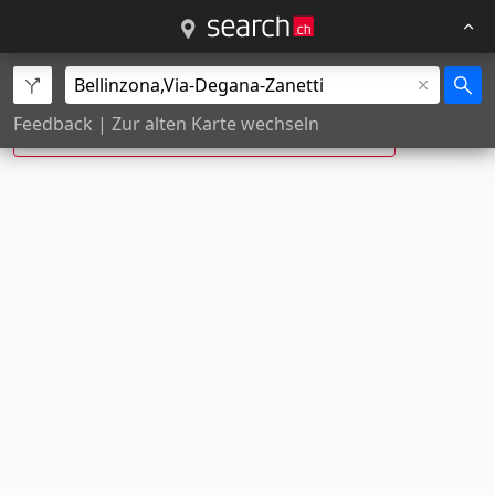
Via Degana Zanetti, Bellinzona ist neu:
Feedback
|
Zur alten Karte wechseln
Via Degagna Zanetti
, Bellinzona