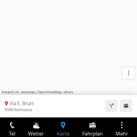
©
search.ch
,
swisstopo
,
OpenStreetMap
,
others
Via E. Bruni
6500 Bellinzona
Tel
Wetter
Karte
Fahrplan
Mehr