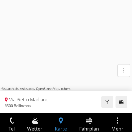
©
search.ch
,
swisstopo
,
OpenStreetMap
,
others
Via Pietro Marliano
6500 Bellinzona
Tel
Wetter
Karte
Fahrplan
Mehr