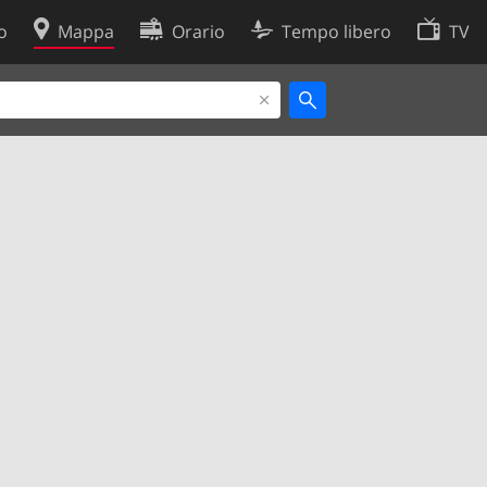
o
Mappa
Orario
Tempo libero
TV
Politica sui cookie
so
Preferenze cookie
 dati
Sviluppatori