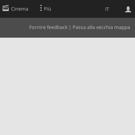
Cinema
Più
IT
Fornire feedback
|
Passa alla vecchia mappa
Ricerca Web
Applicazione