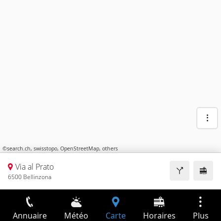
©
search.ch
,
swisstopo
,
OpenStreetMap
,
others
Via al Prato
6500 Bellinzona
Annuaire
Météo
Carte
Horaires
Plus