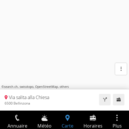
©
search.ch
,
swisstopo
,
OpenStreetMap
,
others
Via salita alla Chiesa
6500 Bellinzona
Annuaire
Météo
Carte
Horaires
Plus