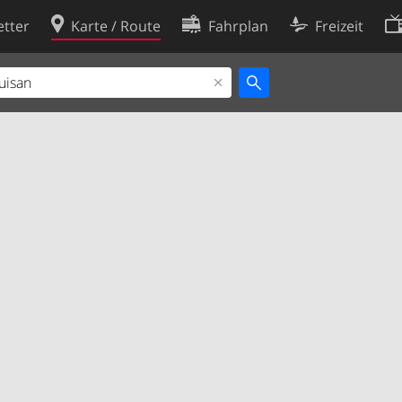
tter
Karte / Route
Fahrplan
Freizeit
Cookie-Richtlinie
ingungen
Cookie-Einstellungen
rklärung
Entwickler