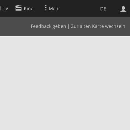
TV
Kino
Mehr
DE
Feedback geben
|
Zur alten Karte wechseln
Websuche
Apps