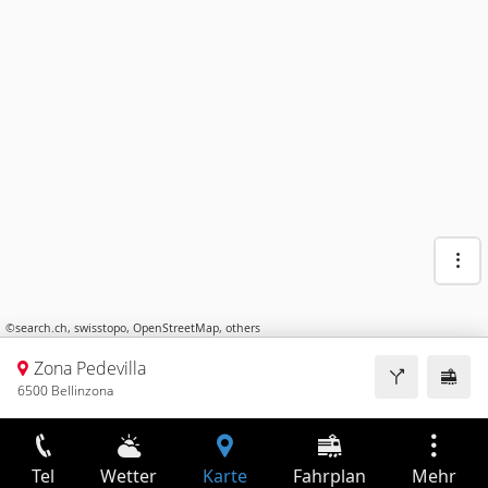
©
search.ch
,
swisstopo
,
OpenStreetMap
,
others
Zona Pedevilla
6500 Bellinzona
Tel
Wetter
Karte
Fahrplan
Mehr