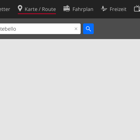
tter
Karte / Route
Fahrplan
Freizeit
Cookie-Richtlinie
ingungen
Cookie-Einstellungen
rklärung
Entwickler