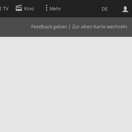
TV
Kino
Mehr
DE
Feedback geben
|
Zur alten Karte wechseln
Websuche
Apps