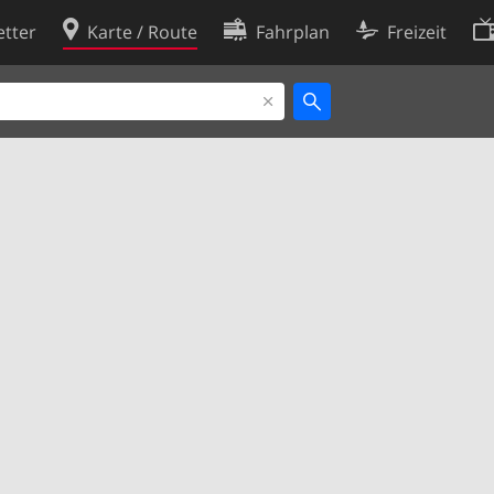
tter
Karte / Route
Fahrplan
Freizeit
Cookie-Richtlinie
ingungen
Cookie-Einstellungen
rklärung
Entwickler