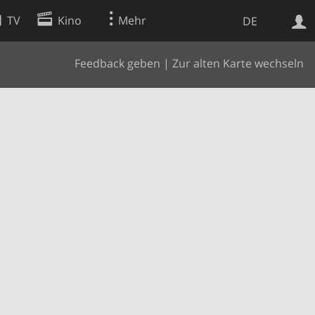
TV
Kino
Mehr
DE
Feedback geben
|
Zur alten Karte wechseln
Websuche
Apps