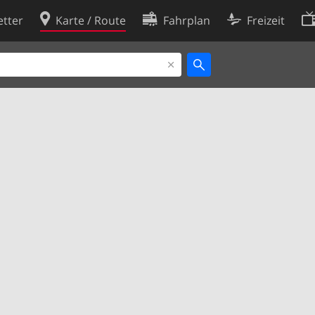
tter
Karte / Route
Fahrplan
Freizeit
Cookie-Richtlinie
ingungen
Cookie-Einstellungen
rklärung
Entwickler