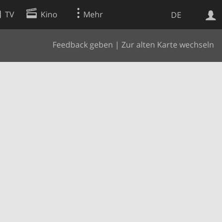
TV
Kino
Mehr
DE
Feedback geben
|
Zur alten Karte wechseln
Websuche
Apps