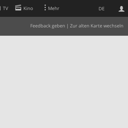
TV
Kino
Mehr
DE
Feedback geben
|
Zur alten Karte wechseln
Websuche
Apps