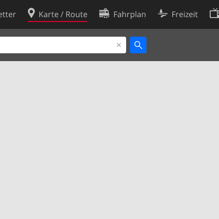
tter
Karte / Route
Fahrplan
Freizeit
Cookie-Richtlinie
ingungen
Cookie-Einstellungen
rklärung
Entwickler