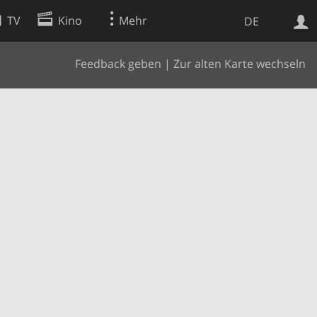
TV
Kino
Mehr
DE
Feedback geben
|
Zur alten Karte wechseln
Websuche
Apps