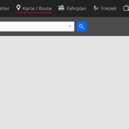
tter
Karte / Route
Fahrplan
Freizeit
Cookie-Richtlinie
ingungen
Cookie-Einstellungen
rklärung
Entwickler