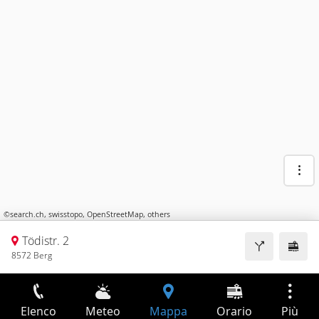
©
search.ch
,
swisstopo
,
OpenStreetMap
,
others
Tödistr. 2
8572 Berg
Elenco
Meteo
Mappa
Orario
Più