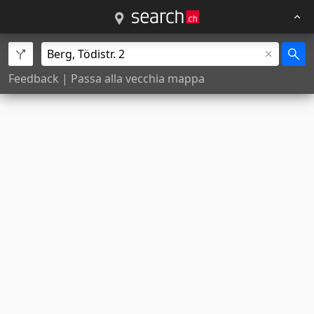
Feedback
|
Passa alla vecchia mappa