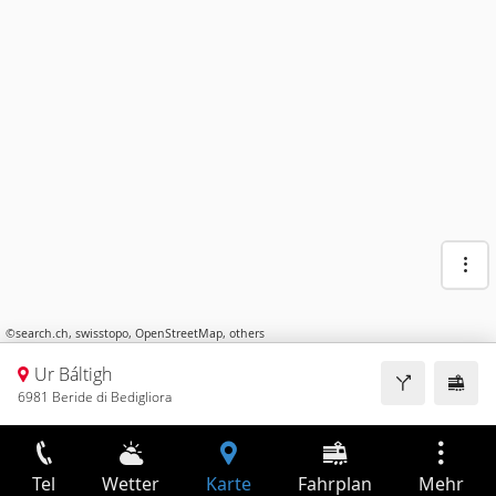
©
search.ch
,
swisstopo
,
OpenStreetMap
,
others
Ur Báltigh
6981 Beride di Bedigliora
Tel
Wetter
Karte
Fahrplan
Mehr