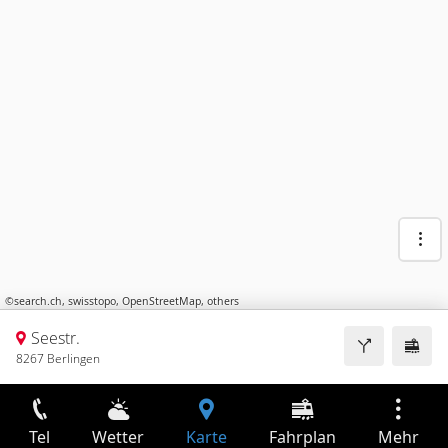
©
search.ch
,
swisstopo
,
OpenStreetMap
,
others
Seestr.
8267 Berlingen
Tel
Wetter
Karte
Fahrplan
Mehr